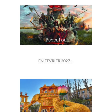
LE PUY DU FOU
EN JUILLET...
Nos séjours
EN FEVRIER 2027 …
CARNAVAL DE NICE ET FÊTE
DES CITRONS
EN FÉVRIER
Nos séjours